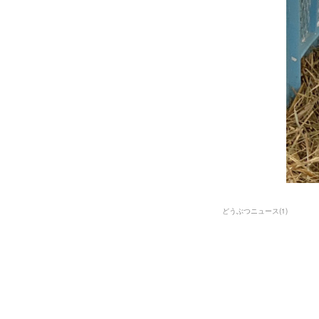
どうぶつニュース
(
1
)